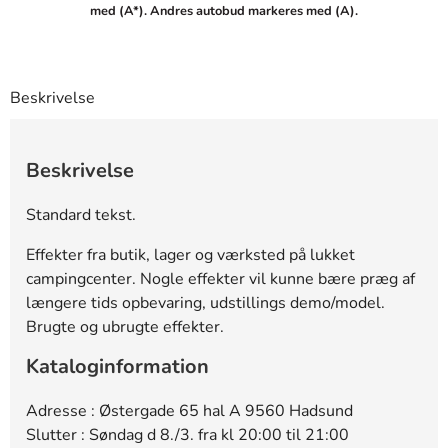
med (A*). Andres autobud markeres med (A).
4583
70 DKK
20:23:00 - 23.02.2026
7144
60 DKK
19:25:07 - 23.02.2026
Beskrivelse
4583
50 DKK
18:46:06 - 20.02.2026
Beskrivelse
Standard tekst.
Effekter fra butik, lager og værksted på lukket
campingcenter. Nogle effekter vil kunne bære præg af
længere tids opbevaring, udstillings demo/model.
Brugte og ubrugte effekter.
Kataloginformation
Adresse : Østergade 65 hal A 9560 Hadsund
Slutter : Søndag d 8./3. fra kl 20:00 til 21:00