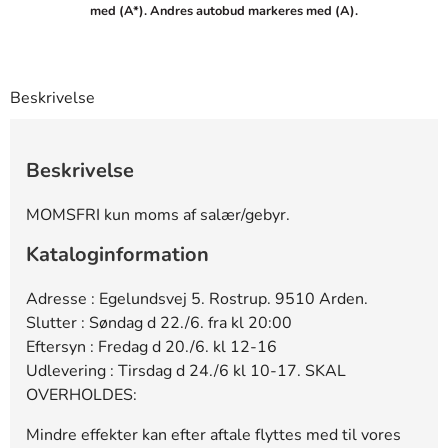
med (A*). Andres autobud markeres med (A).
23142 (A)
70 DKK
01:52:37 - 17.06.2025
875 (A)
60 DKK
20:48:16 - 11.06.2025
Beskrivelse
23142
60 DKK
01:52:37 - 17.06.2025
875
50 DKK
20:48:14 - 11.06.2025
Beskrivelse
MOMSFRI kun moms af salær/gebyr.
Kataloginformation
Adresse : Egelundsvej 5. Rostrup. 9510 Arden.
Slutter : Søndag d 22./6. fra kl 20:00
Eftersyn : Fredag d 20./6. kl 12-16
Udlevering : Tirsdag d 24./6 kl 10-17. SKAL
OVERHOLDES:
Mindre effekter kan efter aftale flyttes med til vores