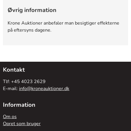
Øvrig information
Krone Auktioner anbefaler man besigtiger effekterne
på eftersyns dagene.
Kontakt
Tlf: +45 4023 2629
E-mail:
info@kroneauktioner.dk
Information
Om os
Opret som bruger