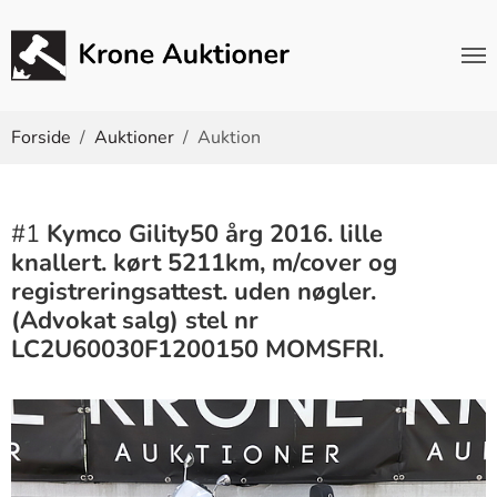
Du er her:
Forside
Auktioner
Auktion
#1
Kymco Gility50 årg 2016. lille
knallert. kørt 5211km, m/cover og
registreringsattest. uden nøgler.
(Advokat salg) stel nr
LC2U60030F1200150 MOMSFRI.