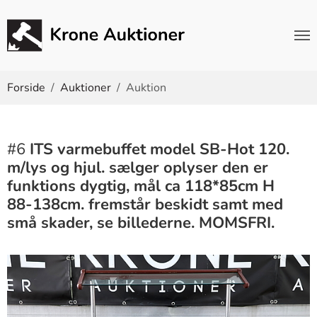
Du er her:
Forside
Auktioner
Auktion
#6
ITS varmebuffet model SB-Hot 120.
m/lys og hjul. sælger oplyser den er
funktions dygtig, mål ca 118*85cm H
88-138cm. fremstår beskidt samt med
små skader, se billederne. MOMSFRI.