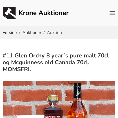
Du er her:
Forside
Auktioner
Auktion
#11
Glen Orchy 8 year`s pure malt 70cl
og Mcguinness old Canada 70cl.
MOMSFRI.