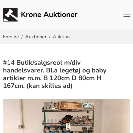
Du er her:
Forside
Auktioner
Auktion
#14
Butik/salgsreol m/div
handelsvarer. Bl.a legetøj og baby
artikler m.m. B 120cm D 80cm H
167cm. (kan skilles ad)