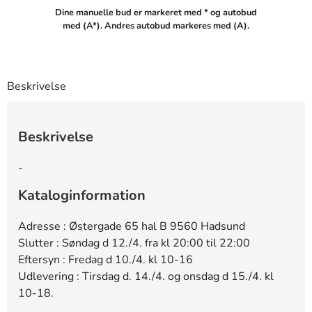
Dine manuelle bud er markeret med * og autobud
1348
225 DKK
22:50:38 - 03.04.2026
med (A*). Andres autobud markeres med (A).
2955
200 DKK
21:40:33 - 01.04.2026
15984
175 DKK
18:31:33 - 30.03.2026
Beskrivelse
23384
150 DKK
14:16:22 - 29.03.2026
5411
125 DKK
11:17:07 - 28.03.2026
Beskrivelse
11388 (A)
100 DKK
17:03:29 - 27.03.2026
5411
90 DKK
11:17:04 - 28.03.2026
-
11388 (A)
80 DKK
17:03:29 - 27.03.2026
Kataloginformation
123
70 DKK
20:39:34 - 27.03.2026
Adresse : Østergade 65 hal B 9560 Hadsund
11388
60 DKK
17:03:29 - 27.03.2026
Slutter : Søndag d 12./4. fra kl 20:00 til 22:00
Eftersyn : Fredag d 10./4. kl 10-16
24318
50 DKK
12:17:40 - 27.03.2026
Udlevering : Tirsdag d. 14./4. og onsdag d 15./4. kl
10-18.