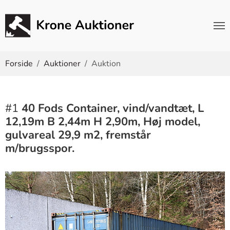
Du er her:
Forside
Auktioner
Auktion
#1
40 Fods Container, vind/vandtæt, L
12,19m B 2,44m H 2,90m, Høj model,
gulvareal 29,9 m2, fremstår
m/brugsspor.