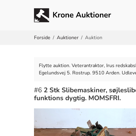
Du er her:
Forside
Auktioner
Auktion
Flytte auktion. Veterantraktor, Irus redska
Egelundsvej 5. Rostrup. 9510 Arden. Udleve
#6
2 Stk Slibemaskiner, søjlesl
funktions dygtig. MOMSFRI.