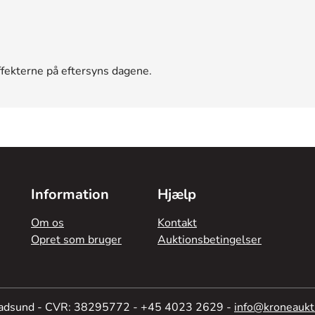
ffekterne på eftersyns dagene.
Information
Hjælp
Om os
Kontakt
Opret som bruger
Auktionsbetingelser
Hadsund - CVR: 38295772 - +45 4023 2629 -
info@kroneaukt