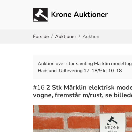
Du er her:
Forside
Auktioner
Auktion
Auktion over stor samling Märklin modeltog
Hadsund. Udlevering 17-18/9 kl 10-18
#16
2 Stk Märklin elektrisk mod
vogne, fremstår m/rust, se bill