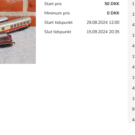
Start pris
50 DKK
1
Minimum pris
0 DKK
1
Start tidspunkt
29.08.2024 12:00
4
Slut tidspunkt
15.09.2024 20:35
1
4
1
4
1
4
1
9
4
9