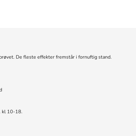
4
9
2
9
2
øvet. De fleste effekter fremstår i fornuftig stand.
9
1
9
d
. kl 10-18.