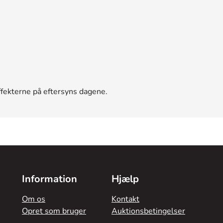
ffekterne på eftersyns dagene.
Information
Hjælp
Om os
Kontakt
Opret som bruger
Auktionsbetingelser